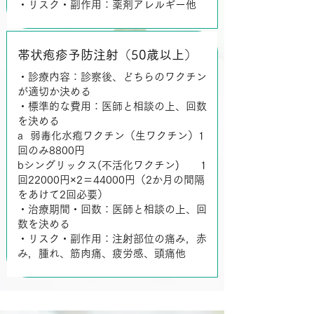
・リスク・副作用：薬剤アレルギー他
帯状疱疹予防注射（50歳以上）
・診療内容：診察後、どちらのワクチン
が適切か決める
・標準的な費用：医師と相談の上、回数
を決める
a 弱毒化水疱ワクチン（生ワクチン）1
回のみ8800円
bシングリックス(不活化ワクチン) 1
回22000円×2＝44000円（2か月の間隔
をあけて2回必要）
・治療期間・回数：医師と相談の上、回
数を決める
・リスク・副作用：注射部位の痛み，赤
み，腫れ、筋肉痛、疲労感、頭痛他