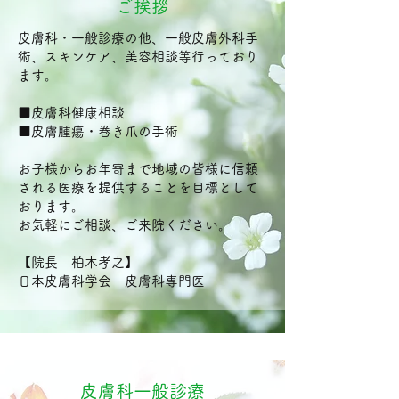
ご挨拶
皮膚科・一般診療の他、一般皮膚外科手
術、スキンケア、美容相談等行っており
ます。
■皮膚科健康相談
■皮膚腫瘍・巻き爪の手術
お子様からお年寄まで地域の皆様に信頼
される医療を提供することを目標として
おります。
お気軽にご相談、ご来院ください。
【院長 柏木孝之】
日本皮膚科学会 皮膚科専門医
皮膚科一般診療